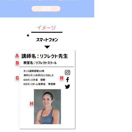
送信
イメージ
スマートフォン
​A
​B
​C
​N
H