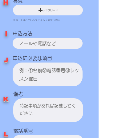
写真
H
アップロード
サポートされているファイル（最大15MB）
​I
申込方法
申込に必要な項目
​J
備考
​K
電話番号
​L