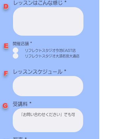
レッスンはこんな感じ
​D
必
開催店舗
*
​E
須
リフレクトスタジオ今池EAST店
項
目
リフレクトスタジオ大須若宮大通店
レッスンスケジュール
​F
受講料
​G