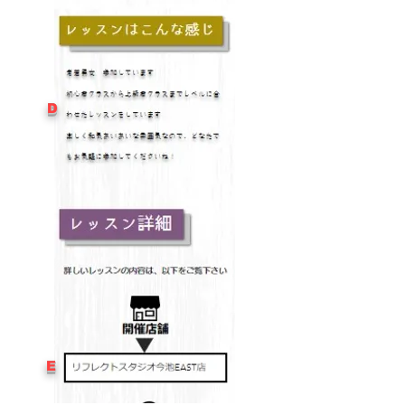
​D
​E