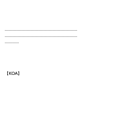
--------------------------------------------------------
--------------------------------------------------------
-----------
【
KOA
】