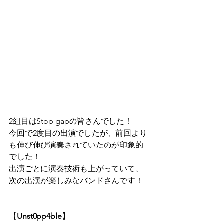
2組目は
Stop gapの皆さん
でした！
今回で2度目の出演でしたが、前回より
も伸び伸び演奏されていたのが印象的
でした！
出演ごとに演奏技術も上がっていて、
次の出演が楽しみなバンドさんです！
【
Unst0pp4ble
】