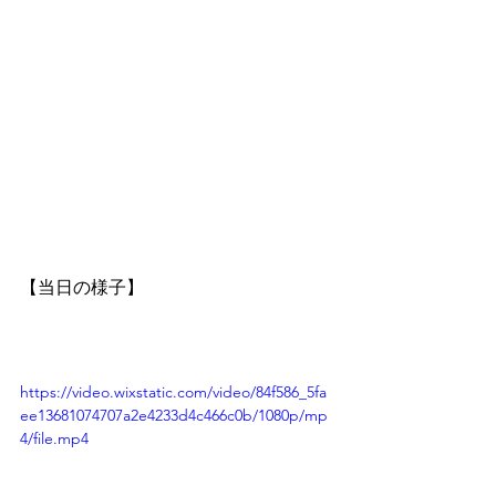
【当日の様子】
https://video.wixstatic.com/video/84f586_5fa
ee13681074707a2e4233d4c466c0b/1080p/mp
4/file.mp4