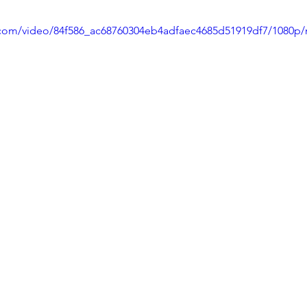
ic.com/video/84f586_ac68760304eb4adfaec4685d51919df7/1080p