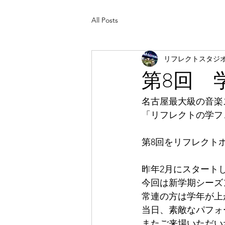
All Posts
リフレクトスタジ
第8回 学
名古屋最大級の音楽
「リフレクトの学フ
第8回をリフレクト
昨年2月にスタート
今回は新学期シーズ
常連の方は学年が上
当日、素敵なパフォ
またご来場いただい