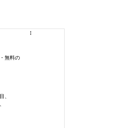
)
・無料の
目、
、