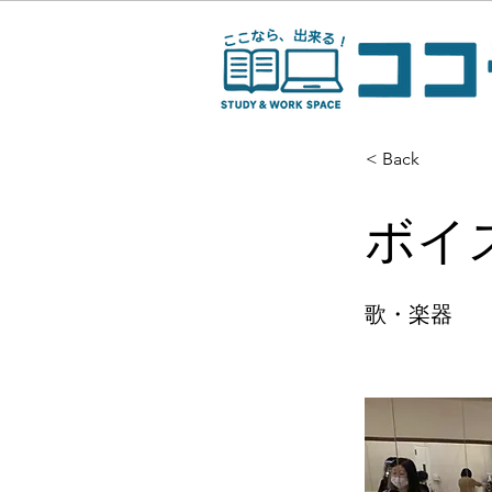
< Back
ボイ
歌・楽器