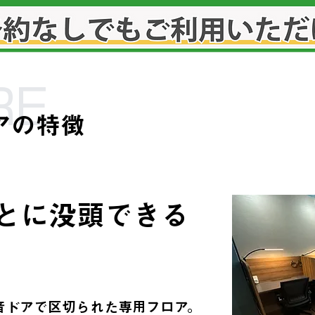
RE
アの特徴
とに没頭できる
音ドアで区切られた専用フロア。