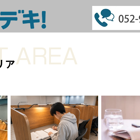
T AREA
リア