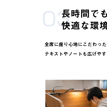
長時間で
03
快適な環
全席に
座り心地にこだわった
テキストやノートも広げやす