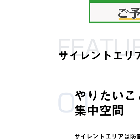
FEATU
サイレントエリ
やりたいこ
01
集中空間
サイレントエリアは防